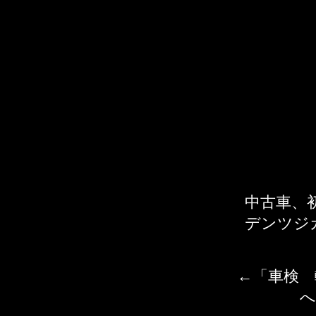
中古車、
デンツジ
←「
車検 
へ