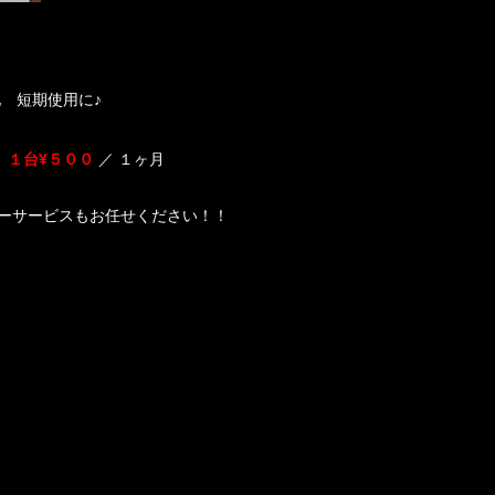
他 短期使用に♪
１台¥５００
／ １ヶ月
ーサービスもお任せください！！