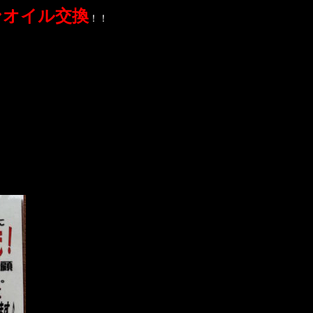
ンオイル交換
！！