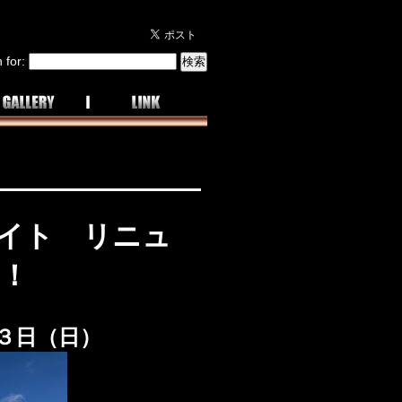
 for:
イト リニュ
！！
３日（日）