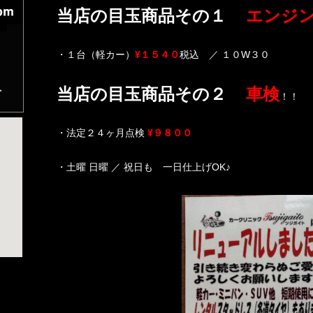
当店の目玉商品その１
エンジ
・１台（軽カー）
¥１５４０
税込 ／ １０W３０
当店の目玉商品その２
車検
！！
・法定２４ヶ月点検
¥９８００
・土曜 日曜 ／ 祝日も 一日仕上げOK♪