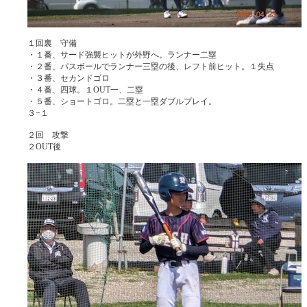
１回裏 守備
・１番、サード強襲ヒットが外野へ。ランナー二塁
・２番、パスボールでランナー三塁の後、レフト前ヒット。１失点
・３番、セカンドゴロ
・４番、四球。１OUT一、二塁
・５番、ショートゴロ。二塁と一塁ダブルプレイ。
３−１
２回 攻撃
２OUT後