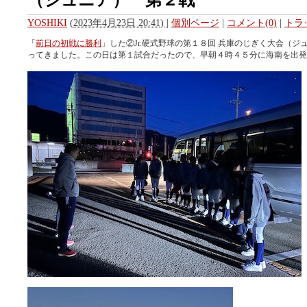
YOSHIKI
(
2023年4月23日 20:41)
|
個別ページ
|
コメント(0)
|
トラ
「
前日の初戦に勝利
」した②Jr.硬式野球の第１８回 兵庫のじぎく大会（ジ
ってきました。この日は第１試合だったので、早朝４時４５分に海南を出発