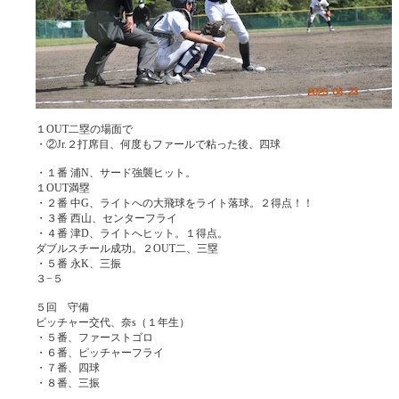
１OUT二塁の場面で
・②Jr.２打席目、何度もファールで粘った後、四球
・１番 浦N、サード強襲ヒット。
１OUT満塁
・２番 中G、ライトへの大飛球をライト落球。２得点！！
・３番 西山、センターフライ
・４番 津D、ライトへヒット。１得点。
ダブルスチール成功。２OUT二、三塁
・５番 永K、三振
３−５
５回 守備
ピッチャー交代、奈s（１年生）
・５番、ファーストゴロ
・６番、ピッチャーフライ
・７番、四球
・８番、三振