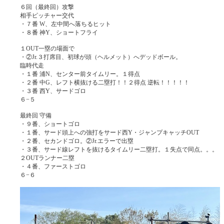
６回（最終回）攻撃
相手ピッチャー交代
・７番 W、左中間へ落ちるヒット
・８番 神Y、ショートフライ
１OUT一塁の場面で
・②Jr.３打席目、初球が頭（ヘルメット）へデッドボール。
臨時代走
・１番 浦N、センター前タイムリー。１得点
・２番 中G、レフト横抜ける二塁打！！２得点 逆転！！！！！
・３番 西Y、サードゴロ
６−５
最終回 守備
・９番、ショートゴロ
・１番、サード頭上への強打をサード西Y・ジャンプキャッチOUT
・２番、セカンドゴロ。②Jr.エラーで出塁
・３番、サード線レフトを抜けるタイムリー二塁打。１失点で同点。。。
２OUTランナー二塁
・４番、ファーストゴロ
６−６