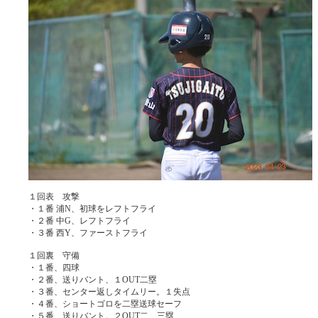
１回表 攻撃
・１番 浦N、初球をレフトフライ
・２番 中G、レフトフライ
・３番 西Y、ファーストフライ
１回裏 守備
・１番、四球
・２番、送りバント、１OUT二塁
・３番、センター返しタイムリー。１失点
・４番、ショートゴロを二塁送球セーフ
・５番、送りバント。２OUT二、三塁