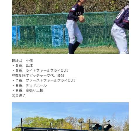
最終回 守備
・５番、四球
・６番、ライトファールフライOUT
球数制限でピッチャー交代、藤M
・７番、ファーストファールフライOUT
・８番、デッドボール
・９番、空振り三振
試合終了