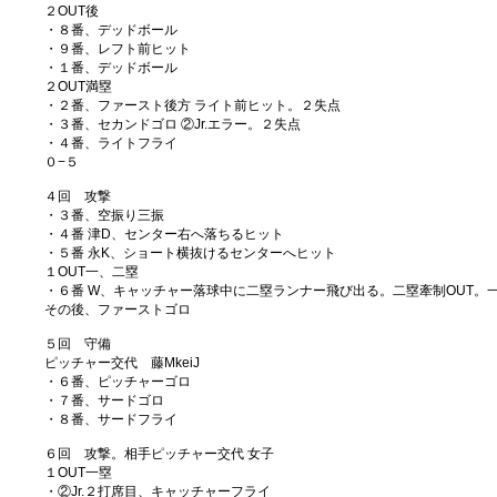
２OUT後
・８番、デッドボール
・９番、レフト前ヒット
・１番、デッドボール
２OUT満塁
・２番、ファースト後方 ライト前ヒット。２失点
・３番、セカンドゴロ ②Jr.エラー。２失点
・４番、ライトフライ
０−５
４回 攻撃
・３番、空振り三振
・４番 津D、センター右へ落ちるヒット
・５番 永K、ショート横抜けるセンターへヒット
１OUT一、二塁
・６番 W、キャッチャー落球中に二塁ランナー飛び出る。二塁牽制OUT。
その後、ファーストゴロ
５回 守備
ピッチャー交代 藤MkeiJ
・６番、ピッチャーゴロ
・７番、サードゴロ
・８番、サードフライ
６回 攻撃。相手ピッチャー交代 女子
１OUT一塁
・②Jr.２打席目、キャッチャーフライ