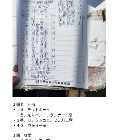
１回表 守備
・１番、デッドボール
・２番、送りバント。ランナー二塁
・３番、セカンドゴロ。２OUT三塁
・４番、空振り三振
１回 攻撃