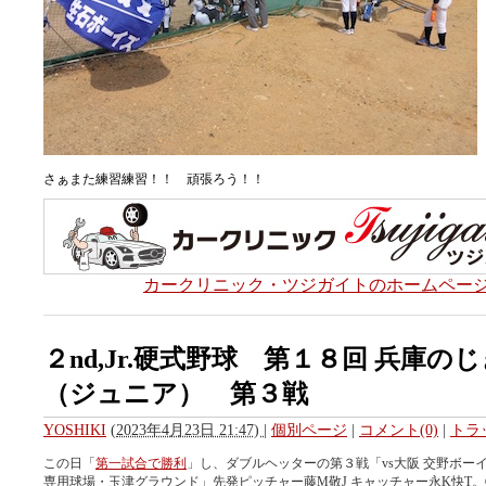
さぁまた練習練習！！ 頑張ろう！！
カークリニック・ツジガイトのホームペー
２nd,Jr.硬式野球 第１８回 兵庫の
（ジュニア） 第３戦
YOSHIKI
(
2023年4月23日 21:47)
|
個別ページ
|
コメント(0)
|
トラ
この日「
第一試合で勝利
」し、ダブルヘッターの第３戦「vs大阪 交野ボーイ
専用球場・玉津グラウンド」先発ピッチャー藤M敬J キャッチャー永K快T。②