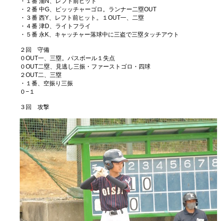
・１番 浦N、レフト前ヒット
・２番 中G、ピッッチャーゴロ。ランナー二塁OUT
・３番 西Y、レフト前ヒット。１OUT一、二塁
・４番 津D、ライトフライ
・５番 永K、キャッチャー落球中に三盗で三塁タッチアウト
２回 守備
０OUT一、三塁。パスボール１失点
０OUT二塁、見逃し三振・ファーストゴロ・四球
２OUT二、三塁
・１番、空振り三振
０−１
３回 攻撃