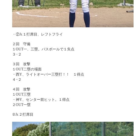
・②Jr.１打席目、レフトフライ
２回 守備
１OUT一、三塁。パスボールで１失点
３−２
３回 攻撃
１OUT二塁の場面
・西Y、ライトオーバー三塁打！！ １得点
４−２
４回 攻撃
１OUT三塁
・神Y、センター前ヒット。１得点
２OUT一塁
②Jr.２打席目