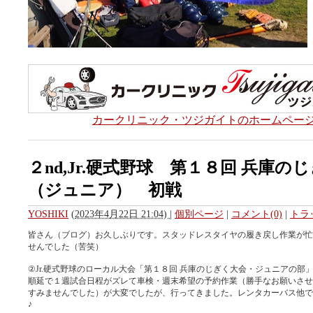
カークリニック・ツジガイトのホームペー
２nd,Jr.硬式野球 第１８回 兵庫の
（ジュニア） 初戦
YOSHIKI
(
2023年4月22日 21:04)
|
個別ページ
|
コメント(0)
|
トラ
皆さん（ブログ）お久しぶりです。スタッドレスタイヤの履き戻し作業が忙
せんでした（苦笑）
②Jr.硬式野球のローカル大会「第１８回 兵庫のじぎく大会・ジュニアの部
順延で１週試合日程がズレて車検・週末希望の予約作業（勝手なお願いさせ
すみませんでした）が大変でしたが、行ってきました。レンタカーバス他で
♪