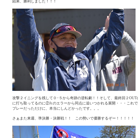
結果、勝利しました！！！
攻撃２イニングを残して０−５から奇跡の逆転劇！！そして、最終回２OUT
に打ち取ってるのに②Jr.のエラーから同点に追いつかれる展開・・・これ
プレーだっただけに、本当にしんどかったです。。。
さぁまた来週、準決勝・決勝戦！！ この勢いで優勝するぞー！！！！！