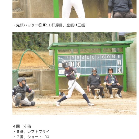
・先頭バッター②JR.１打席目、空振り三振
４回 守備
・６番、レフトフライ
・７番、ショートゴロ