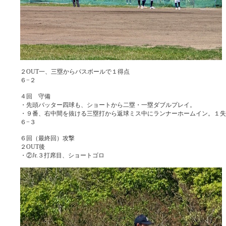
２OUT一、三塁からパスボールで１得点
６−２
４回 守備
・先頭バッター四球も、ショートから二塁・一塁ダブルプレイ。
・９番、右中間を抜ける三塁打から返球ミス中にランナーホームイン。１失
６−３
６回（最終回）攻撃
２OUT後
・②Jr.３打席目、ショートゴロ