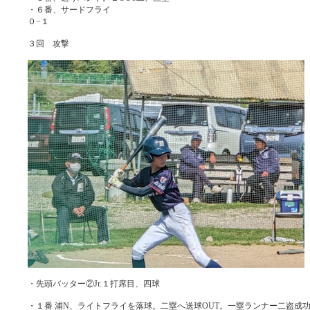
・６番、サードフライ
０−１
３回 攻撃
・先頭バッター②Jr.１打席目、四球
・１番 浦N、ライトフライを落球。二塁へ送球OUT。一塁ランナー二盗成