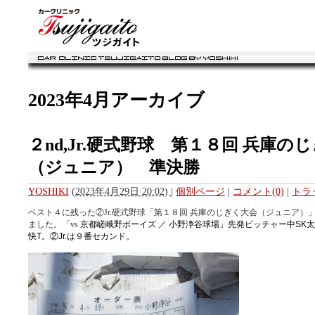
カークリニック・ツジガイト ブログ
2023年4月アーカイブ
２nd,Jr.硬式野球 第１８回 兵庫の
（ジュニア） 準決勝
YOSHIKI
(
2023年4月29日 20:02)
|
個別ページ
|
コメント(0)
|
トラ
ベスト４に残った②Jr.硬式野球「
第１８回 兵庫のじぎく大会（ジュニア）
ました。「vs
京都嵯峨野ボーイズ ／
小野浄谷球場」先発ピッチャー中SK太
快T。②Jr.は９番セカンド。