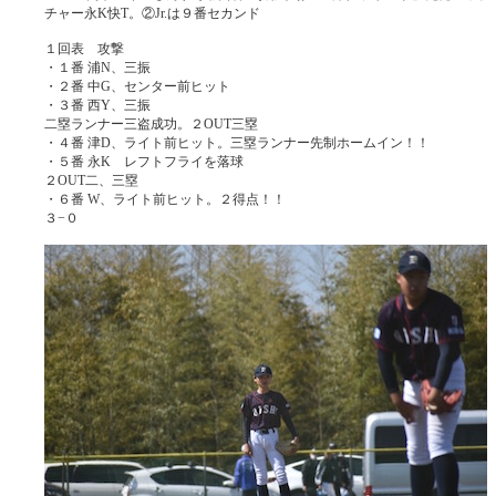
チャー永K快T。②Jr.は９番セカンド
１回表 攻撃
・１番 浦N、三振
・２番 中G、センター前ヒット
・３番 西Y、三振
二塁ランナー三盗成功。２OUT三塁
・４番 津D、ライト前ヒット。三塁ランナー先制ホームイン！！
・５番 永K レフトフライを落球
２OUT二、三塁
・６番 W、ライト前ヒット。２得点！！
３−０