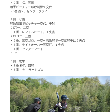
・２番 中G、三振
相手ピッチャー球数制限で交代
・3番 西Y、センターフライ
４回 守備
球数制限でピッチャー交代、中M
２OT一、二塁
・１番、レフトへヒット。１失点
２OUT二、三塁
・２番、三塁ゴロ。一塁へ悪送球で一塁落球中に２失点
・３番、ライトオーバー三塁打。１失点
・４番、センターフライ
０−５
５回 攻撃
・７番 神Y、四球
・８番 中M、サードゴロ