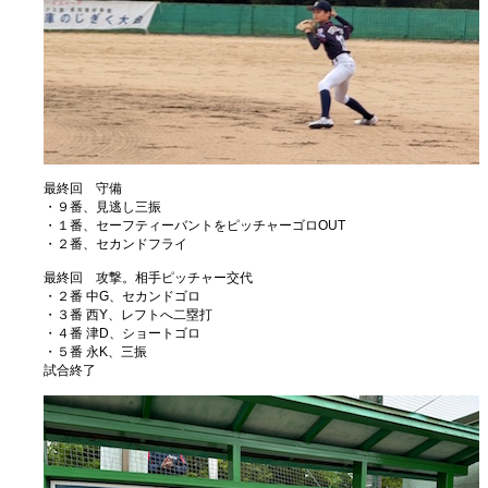
最終回 守備
・９番、見逃し三振
・１番、セーフティーバントをピッチャーゴロOUT
・２番、セカンドフライ
最終回 攻撃。相手ピッチャー交代
・２番 中G、セカンドゴロ
・３番 西Y、レフトへ二塁打
・４番 津D、ショートゴロ
・５番 永K、三振
試合終了