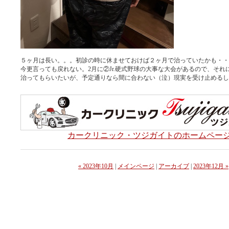
５ヶ月は長い。。。初診の時に休ませておけば２ヶ月で治っていたかも・・
今更言っても戻れない。2月に②Jr.硬式野球の大事な大会があるので、それ
治ってもらいたいが、予定通りなら間に合わない（泣）現実を受け止めるし
カークリニック・ツジガイトのホームペー
« 2023年10月
|
メインページ
|
アーカイブ
|
2023年12月 »