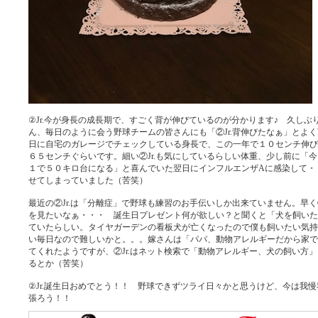
②Jr.今が身長の成長期で、すごく背が伸びているのが分かります♪ 久しぶ
ん、毎日のように会う野球チームの皆さんにも「②Jr.背伸びたなぁ」とよ
日に自宅のガレージでチェックしている身長で、この一年で１０センチ伸び
６５センチぐらいです。細い②Jr.も気にしているらしい体重、少し前に「今
１で５０キロ台になる」と喜んでいた翌日にインフルエンザAに感染して・
せてしまっていました（苦笑）
最近の②Jr.は「分離症」で野球も練習のお手伝いしか出来ていません。早く②
を見たいなぁ・・・ 誕生日プレゼント何が欲しい？と聞くと「犬を飼いた
ていたらしい。タイヤガーデンの看板犬が亡くなったので僕も飼いたい気持
い毎日なので難しいかと。。。嫁さんは「パパ、動物アレルギーだから家で
てくれたようですが、②Jr.はネット検索で「動物アレルギー、犬の飼い方
るとか（苦笑）
②Jr.誕生日おめでとう！！ 野球できずツライ日々かと思うけど、今は我
張ろう！！