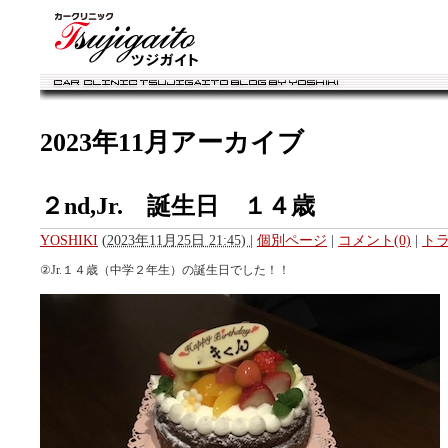
カークリニック・ツジガイト ブログ
2023年11月アーカイブ
２nd,Jr. 誕生日 １４歳
YOSHIKI
(
2023年11月25日 21:45)
|
個別ページ
|
コメント(0)
|
トラ
②Jr.１４歳（中学２年生）の誕生日でした！！