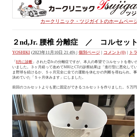
カークリニック・ツジガイトのホームペー
２nd,Jr. 腰椎 分離症 ／ コルセッ
YOSHIKI
(
2023年11月10日 21:49)
|
個別ページ
|
コメント(0)
|
トラ
「
8月に診断
」された②Jr.の分離症ですが、本人の希望でコルセットを巻い
いました。３ヶ月経って改めてMRIとCTの診察結果は「進行型に悪化して
ま野球を続けるか、５ヶ月完全に全ての運動を休むかの判断を尋ねられ、事前
決めていた「５ヶ月休みます」にしました。
前回のコルセットよりも更に固定ができるコルセットを作りました。５万円