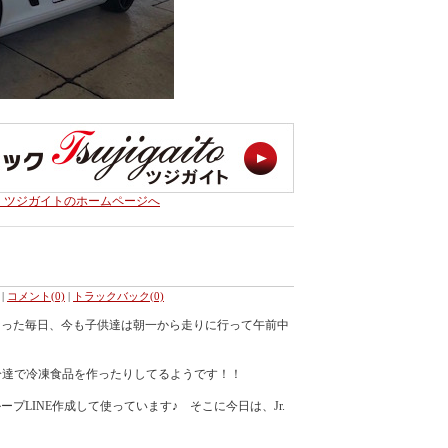
・ツジガイトのホームページへ
|
コメント(0)
|
トラックバック(0)
なった毎日、今も子供達は朝一から走りに行って午前中
分達で冷凍食品を作ったりしてるようです！！
プLINE作成して使っています♪ そこに今日は、Jr.