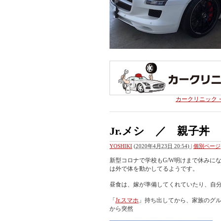
カークリニック
Jr.メシ ／ 親子丼
YOSHIKI
(
2020年4月23日 20:54)
|
個別ページ
新型コロナで学校もG/W明けまで休みに
は外で体を動かしてるようです。
昼食は、嫁が準備してくれていたり、自
「
Jr.スマホ
」持ち出してから、家族のグルー
から突然