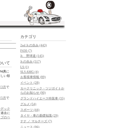
カテゴリ
2nd Jr.の歩み (443)
F430 (7)
Jr. 野球道 (145)
Jr.の歩み (517)
ついて
LS (1)
年4月
に
SLS AMG (4)
新しい順
お客様車情報 (89)
イベント (28)
年3月
で
カークリニック・ツジガイトか
らのお知らせ (90)
年5月
で
グランドハイエース特装車 (35)
グルメ (54)
ンデック
スポーツ (44)
。過去に
タイヤ・車の基礎知識 (29)
イブのペ
ナナ ／ マルチーズ (7)
ニュース (96)