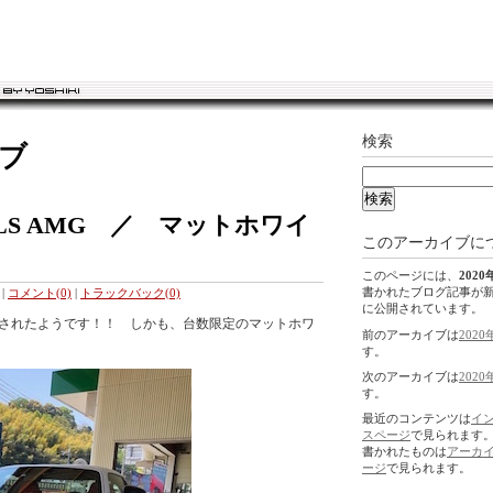
検索
イブ
S AMG ／ マットホワイ
このアーカイブに
このページには、
2020
書かれたブログ記事が
|
コメント(0)
|
トラックバック(0)
に公開されています。
 納車されたようです！！ しかも、台数限定のマットホワ
前のアーカイブは
2020
す。
次のアーカイブは
2020
す。
最近のコンテンツは
イ
スページ
で見られます
書かれたものは
アーカ
ージ
で見られます。