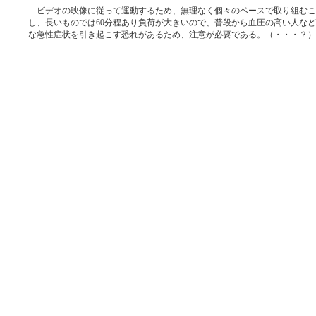
ビデオの映像に従って運動するため、無理なく個々のペースで取り組むこ
し、長いものでは60分程あり負荷が大きいので、普段から血圧の高い人な
な急性症状を引き起こす恐れがあるため、注意が必要である。（・・・？）