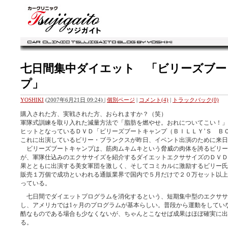
カークリニック・ツジガイト ブログ
七日間集中ダイエット 「ビリーズブー
プ」
YOSHIKI
(
2007年6月21日 09:24)
|
個別ページ
|
コメント(4)
|
トラックバック(0)
購入された方、実戦された方、おられますか？（笑）
軍隊式訓練を取り入れた減量方法で「脂肪を燃やせ。おれについてこい！」
ヒットとなっているＤＶＤ「ビリーズブートキャンプ（ＢＩＬＬＹ’Ｓ Ｂ
これに出演しているビリー・ブランクスが昨日、イベント出演のために来日
ビリーズブートキャンプは、筋肉ムキムキという脅威の肉体を誇るビリー
が、軍隊仕込みのエクササイズを紹介するダイエットエクササイズのＤＶＤ
果とともに出演する美女軍団を激しく、そしてコミカルに激励するビリー氏
販売１万個で成功といわれる通販業界で国内で５月だけで２０万セット以上
っている。
七日間でダイエットプログラムを消化するという、短期集中型のエクササ
し、アメリカでは1ヶ月のプログラムが基本らしい。普段から運動をしてい
酷なものである場合も少なくないが、ちゃんとこなせば成果はほぼ確実に出
る。