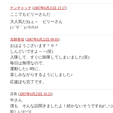
ナンチャッテ
(
2007年6月21日 23:17
)
ここでもビリーさんだ
大人気だねぇ～ ビリーさん
(∩´∀｀)∩ﾜｯﾁｮｲ
京師美佳
(
2007年6月22日 09:05
)
おはようございます＾０＾
しんどいですよ～～(笑)
入隊して、すぐに除隊してしまいました(笑)
毎日は無理なので、
運動したい時に、
楽しみながらするようにしました♪
応援ぽち完了です。
店長
(
2007年6月23日 10:25
)
中さん
僕も そんな話聞きましたよ！続かないそうですね(^_^;
欲しい!(^^)!