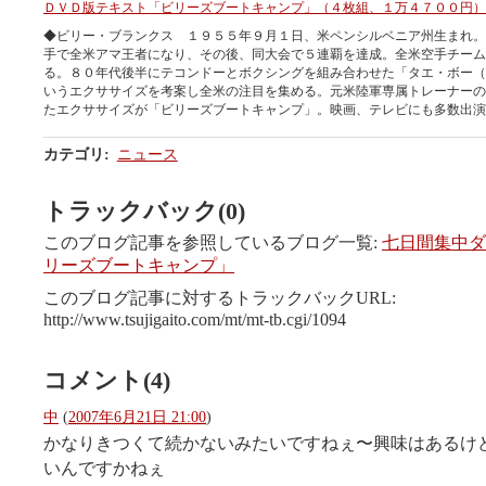
ＤＶＤ版テキスト「ビリーズブートキャンプ」（４枚組、１万４７００円）
◆ビリー・ブランクス １９５５年９月１日、米ペンシルベニア州生まれ。
手で全米アマ王者になり、その後、同大会で５連覇を達成。全米空手チーム
る。８０年代後半にテコンドーとボクシングを組み合わせた「タエ・ボー（
いうエクササイズを考案し全米の注目を集める。元米陸軍専属トレーナーの
たエクササイズが「ビリーズブートキャンプ」。映画、テレビにも多数出演
カテゴリ
:
ニュース
トラックバック(0)
このブログ記事を参照しているブログ一覧:
七日間集中ダ
リーズブートキャンプ」
このブログ記事に対するトラックバックURL:
http://www.tsujigaito.com/mt/mt-tb.cgi/1094
コメント(4)
中
(
2007年6月21日 21:00
)
かなりきつくて続かないみたいですねぇ〜興味はあるけ
いんですかねぇ